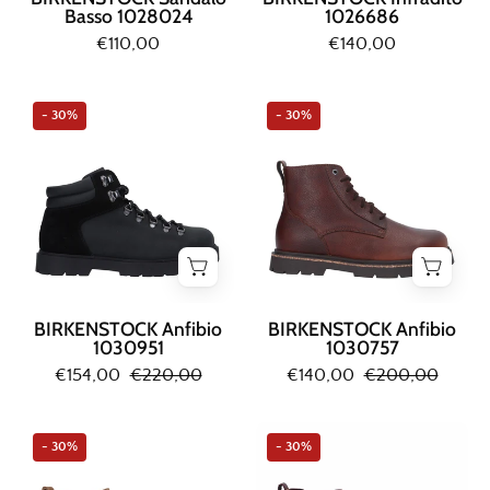
Basso 1028024
1026686
€110,00
€140,00
Birkenstock
Birkenstock
- 30%
- 30%
ANFIBIO
ANFIBIO
Nero
Cioccolato
BIRKENSTOCK Anfibio
BIRKENSTOCK Anfibio
1030951
1030757
€154,00
€220,00
€140,00
€200,00
Birkenstock
Birkenstock
- 30%
- 30%
STIVALETTO
STIVALETTO
Marrone
Cioccolato