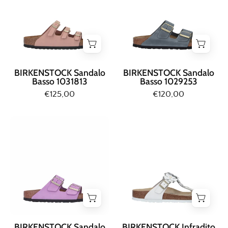
Rosa
Grigio
BIRKENSTOCK Sandalo
BIRKENSTOCK Sandalo
Basso 1031813
Basso 1029253
€125,00
€120,00
Birkenstock
Birkenstock
SANDALO
INFRADITO
BASSO
Bianco
Lilla
BIRKENSTOCK Sandalo
BIRKENSTOCK Infradito