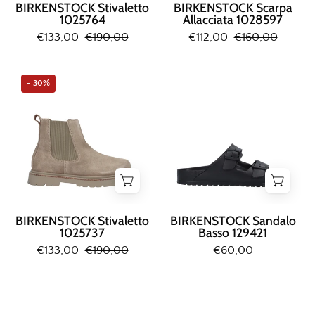
BIRKENSTOCK Stivaletto
BIRKENSTOCK Scarpa
1025764
Allacciata 1028597
€133,00
€190,00
€112,00
€160,00
Birkenstock
Birkenstock
- 30%
STIVALETTO
SANDALO
Taupe
BASSO
Nero
BIRKENSTOCK Stivaletto
BIRKENSTOCK Sandalo
1025737
Basso 129421
€133,00
€190,00
€60,00
Birkenstock
Birkenstock
INFRADITO
INFRADITO