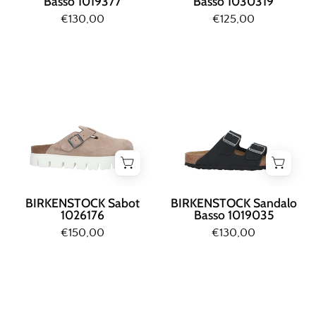
Basso 1019377
Basso 1030319
€130,00
€125,00
Birkenstock
Birkenstock
SABOT
SANDALO
Sabbia
BASSO
Nero
BIRKENSTOCK Sabot
BIRKENSTOCK Sandalo
1026176
Basso 1019035
€150,00
€130,00
Birkenstock
Birkenstock
SANDALO
SANDALO
BASSO
BASSO