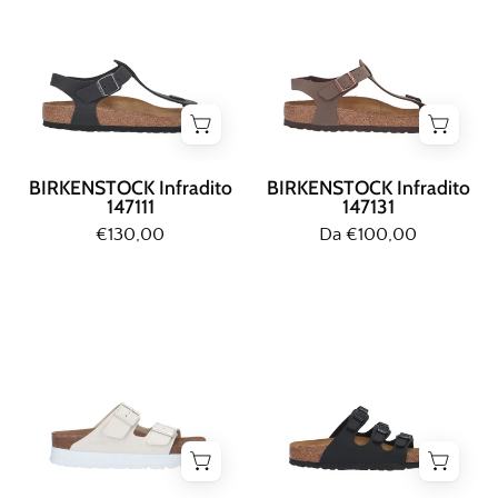
Nero
Caffe'
BIRKENSTOCK Infradito
BIRKENSTOCK Infradito
147111
147131
€130,00
Da €100,00
Birkenstock
Birkenstock
SANDALO
SANDALO
BASSO
BASSO
Beige
Nero