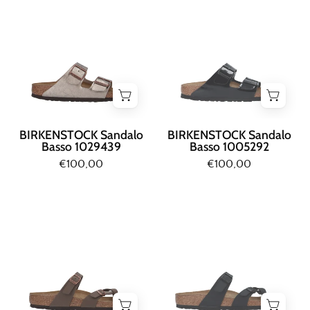
SANDALO
SANDALO
BASSO
BASSO
Taupe
Nero
BIRKENSTOCK Sandalo
BIRKENSTOCK Sandalo
Basso 1029439
Basso 1005292
€100,00
€100,00
Birkenstock
Birkenstock
INFRADITO
INFRADITO
Marrone
Nero