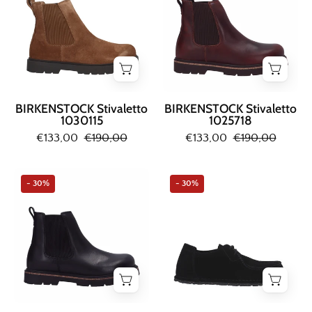
BIRKENSTOCK Stivaletto
BIRKENSTOCK Stivaletto
1030115
1025718
€133,00
€190,00
€133,00
€190,00
Birkenstock
Birkenstock
- 30%
- 30%
STIVALETTO
SCARPA
Nero
ALLACCIATA
Nero