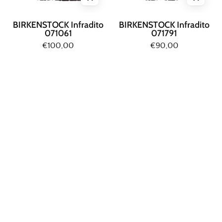
BIRKENSTOCK Infradito
BIRKENSTOCK Infradito
071061
071791
€100,00
€90,00
Birkenstock
Birkenstock
INFRADITO
SANDALO
Caffe'
BASSO
Sabbia
BIRKENSTOCK Infradito
BIRKENSTOCK Sandalo
043751
Basso 1013070
€100,00
€100,00